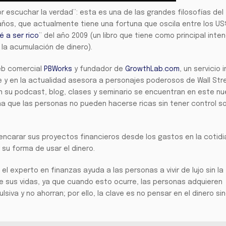
 escuchar la verdad”: esta es una de las grandes filosofías del
ños, que actualmente tiene una fortuna que oscila entre los US
é a ser rico
” del año 2009 (un libro que tiene como principal inte
la acumulación de dinero).
web comercial
PBWorks
y fundador de
GrowthLab.com
, un servicio 
le y en la actualidad asesora a personajes poderosos de Wall Str
n su podcast, blog, clases y seminario se encuentran en este n
na que las personas no pueden hacerse ricas sin tener control s
a encarar sus proyectos financieros desde los gastos en la cotid
 su forma de usar el dinero.
 experto en finanzas ayuda a las personas a vivir de lujo sin la
e sus vidas, ya que cuando esto ocurre, las personas adquieren
va y no ahorran; por ello, la clave es no pensar en el dinero sin