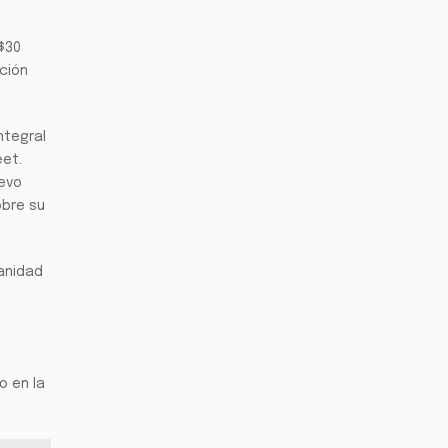
$30
nción
integral
eet.
uevo
obre su
ianidad
o en la