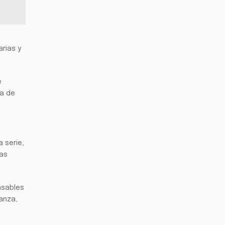
rias y
e
ta de
 serie,
zas
nsables
anza,