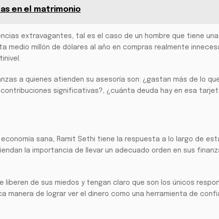
nzas en el matrimonio
ncias extravagantes, tal es el caso de un hombre que tiene una
ta medio millón de dólares al año en compras realmente innecesa
inivel.
anzas a quienes atienden su asesoría son: ¿gastan más de lo qu
 contribuciones significativas?, ¿cuánta deuda hay en esa tarje
 economía sana, Ramit Sethi tiene la respuesta a lo largo de esta
iendan la importancia de llevar un adecuado orden en sus finan
se liberen de sus miedos y tengan claro que son los únicos respo
ica manera de lograr ver el dinero como una herramienta de confi