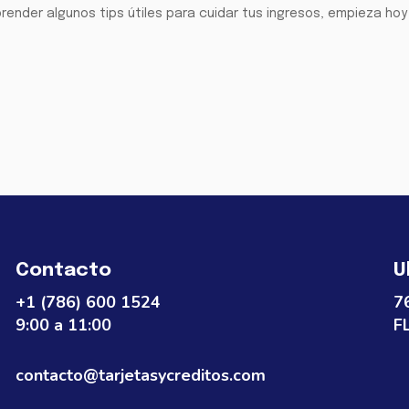
render algunos tips útiles para cuidar tus ingresos, empieza ho
Contacto
U
+1 (786) 600 1524
7
9:00 a 11:00
F
contacto@tarjetasycreditos.com