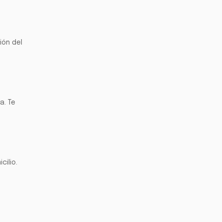
ión del
a. Te
ilio.