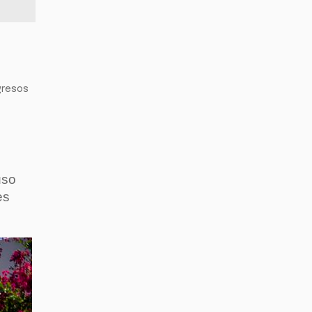
gresos
uso
es