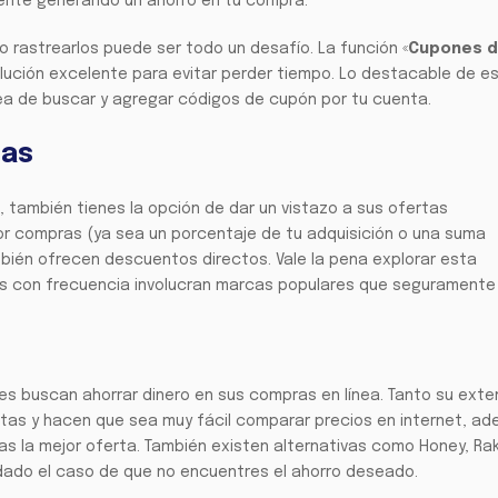
mente generando un ahorro en tu compra.
o rastrearlos puede ser todo un desafío. La función «
Cupones 
lución excelente para evitar perder tiempo. Lo destacable de e
ea de buscar y agregar códigos de cupón por tu cuenta.
das
 también tienes la opción de dar un vistazo a sus ofertas
r compras (ya sea un porcentaje de tu adquisición o una suma
bién ofrecen descuentos directos. Vale la pena explorar esta
as con frecuencia involucran marcas populares que seguramente
es buscan ahorrar dinero en sus compras en línea. Tanto su exte
itas y hacen que sea muy fácil comparar precios en internet, a
as la mejor oferta. También existen alternativas como Honey, Ra
 dado el caso de que no encuentres el ahorro deseado.