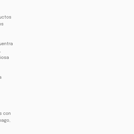
ductos
os
uentra
,
liosa
a
es con
pago,