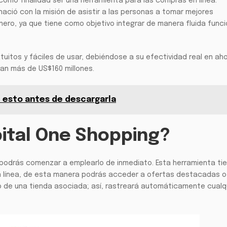
 como finalidad ser una herramienta para las compras en línea.
nació con la misión de asistir a las personas a tomar mejores
inero, ya que tiene como objetivo integrar de manera fluida func
atuitos y fáciles de usar, debiéndose a su efectividad real en aho
ran más de US$160 millones.
e esto antes de descargarla
ital One Shopping?
 podrás comenzar a emplearlo de inmediato. Esta herramienta ti
 línea, de esta manera podrás acceder a ofertas destacadas o, 
eb de una tienda asociada; así, rastreará automáticamente cualq