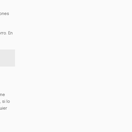
iones
rro. En
ene
si lo
uier