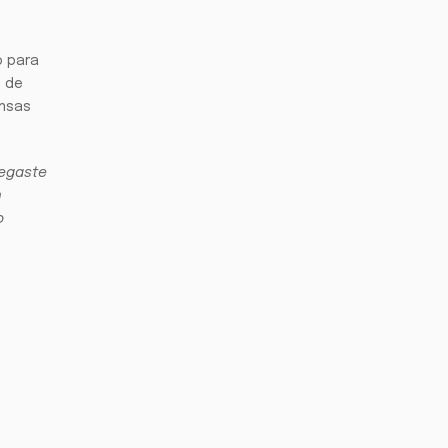
o para
s de
ensas
regaste
n
o