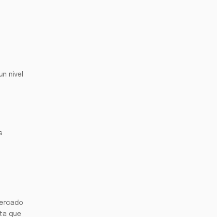
un nivel
s
mercado
nta que