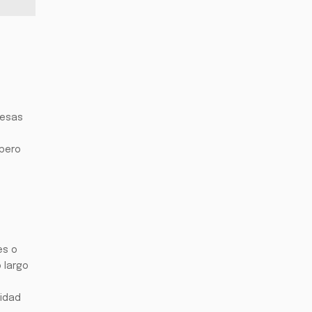
resas
 pero
es o
 largo
sidad