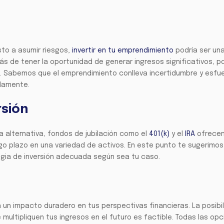
sto a asumir riesgos,
invertir en tu emprendimiento
podría ser un
ás de tener la oportunidad de generar ingresos significativos, p
o. Sabemos que el emprendimiento conlleva incertidumbre y esfu
adamente.
rsión
a alternativa, fondos de jubilación como el
401(k)
y el
IRA
ofrece
argo plazo en una variedad de activos. En este punto te sugerimos
egia de inversión adecuada según sea tu caso.
á un impacto duradero en tus perspectivas financieras. La posibi
 multipliquen tus ingresos en el futuro es factible. Todas las op