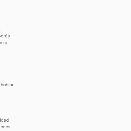
a
odrás
erzo,
n
 hablar
lidad
ciones