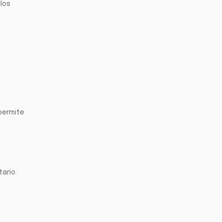
 los
 permite
ario.