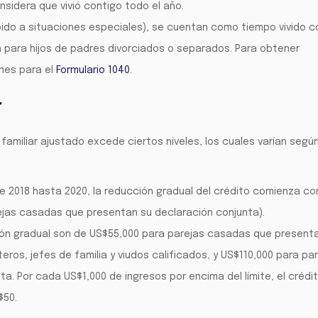
onsidera que vivió contigo todo el año.
bido a situaciones especiales), se cuentan como tiempo vivido c
a para hijos de padres divorciados o separados. Para obtener
ones para el
Formulario 1040
.
r
so familiar ajustado excede ciertos niveles, los cuales varían segú
de 2018 hasta 2020, la reducción gradual del crédito comienza co
ejas casadas que presentan su declaración conjunta).
cción gradual son de US$55,000 para parejas casadas que present
ros, jefes de familia y viudos calificados, y US$110,000 para pa
. Por cada US$1,000 de ingresos por encima del límite, el crédi
$50.