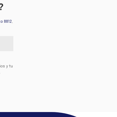
?
o 8812
,
ios y tu
.