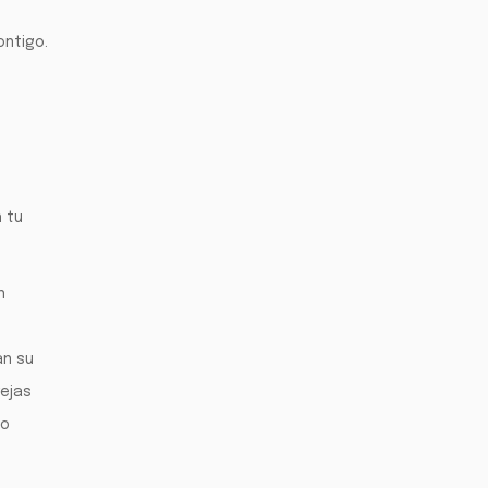
ontigo.
n tu
n
an su
rejas
to