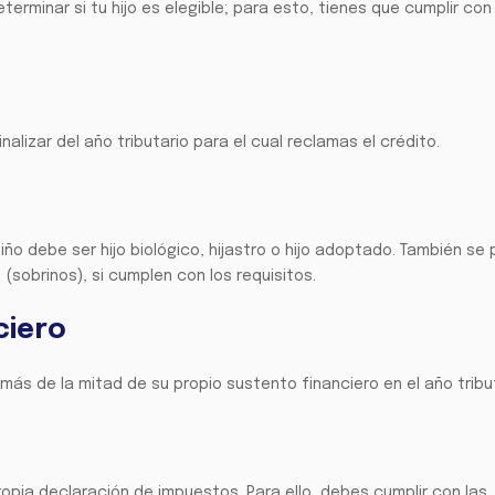
terminar si tu hijo es elegible; para esto, tienes que cumplir con
inalizar del año tributario para el cual reclamas el crédito.
l niño debe ser hijo biológico, hijastro o hijo adoptado. También se
(sobrinos), si cumplen con los requisitos.
ciero
 más de la mitad de su propio sustento financiero en el año tribut
opia declaración de impuestos. Para ello, debes cumplir con las