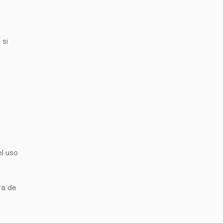
 si
el uso
ta de