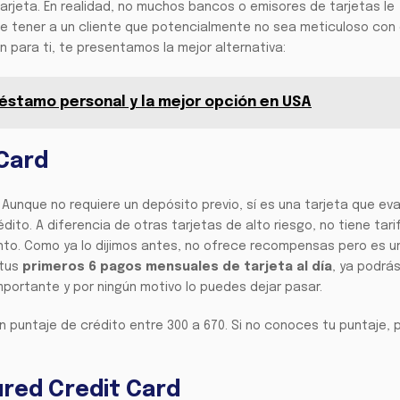
arjeta. En realidad, no muchos bancos o emisores de tarjetas le
e tener a un cliente que potencialmente no sea meticuloso con 
n para ti, te presentamos la mejor alternativa:
réstamo personal y la mejor opción en USA
 Card
 Aunque no requiere un depósito previo, sí es una tarjeta que eva
ito. A diferencia de otras tarjetas de alto riesgo, no tiene tari
to. Como ya lo dijimos antes, no ofrece recompensas pero es u
 tus
primeros 6 pagos mensuales de tarjeta al día
, ya podrás
mportante y por ningún motivo lo puedes dejar pasar.
n puntaje de crédito entre 300 a 670. Si no conoces tu puntaje,
ured Credit Card