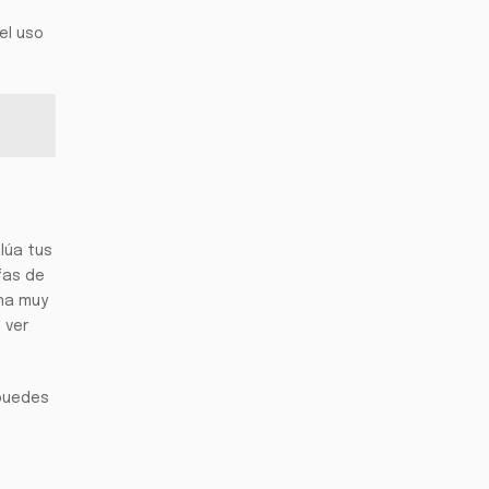
el uso
lúa tus
fas de
na muy
 ver
 puedes